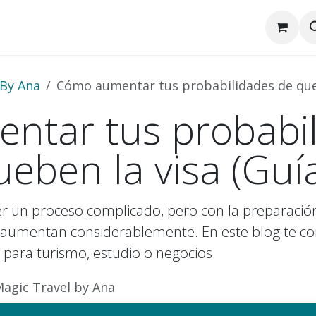
Tailandia y Phuket
Viaje de Quinceañera
Serenade 
 By Ana
Cómo aumentar tus probabilidades de que 
ntar tus probabil
ueben la visa (Guí
cer un proceso complicado, pero con la preparació
 aumentan considerablemente. En este blog te c
a para turismo, estudio o negocios.
agic Travel by Ana