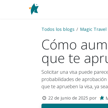
Ir al contenido
Inicio
Cali
Mundial 2026
Todos los blogs
Magic Travel
Cómo aume
que te apr
Solicitar una visa puede pare
probabilidades de aprobación
que te aprueben la visa, ya se
22 de junio de 2025
por
M