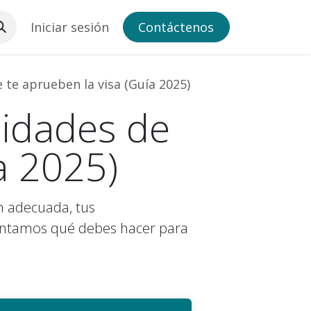
of the Seas
Iniciar sesión
Club de Viaje
Cont
Tramite de Visa
áctenos
Blog
te aprueben la visa (Guía 2025)
idades de
a 2025)
n adecuada, tus
ontamos qué debes hacer para